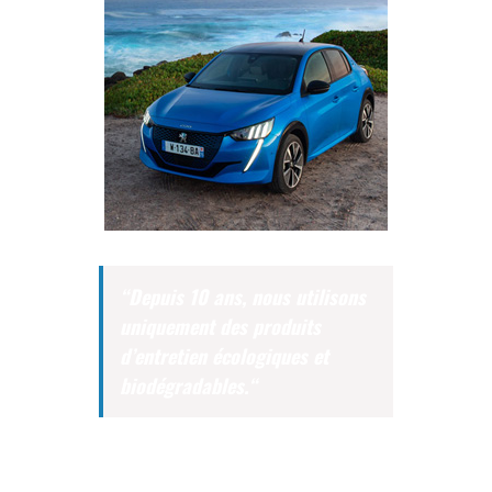
“Depuis
10 ans
, nous utilisons
uniquement des produits
d’entretien
écologiques
et
biodégradables.
“