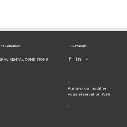
toujours aussi bien, de la
serons ravis de vous revoir à
réservation en ligne jusqu’à
Marseille 5 Avenues.
l’état des lieux de retour. Toute
l’équipe sera heureuse de vous
accueillir une 4ᵉ fois chez
Olympic Location.
ons Générales
Suivez-nous !
ERAL RENTAL CONDITIONS
♦
Annuler ou modifier
votre réservation Web
♦