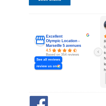
Excellent
Olympic Location -
R
Marseille 5 avenues
l
4.5
t
Based on 354 reviews
N
See all reviews
l
review us on
h
r
v
a
f
O