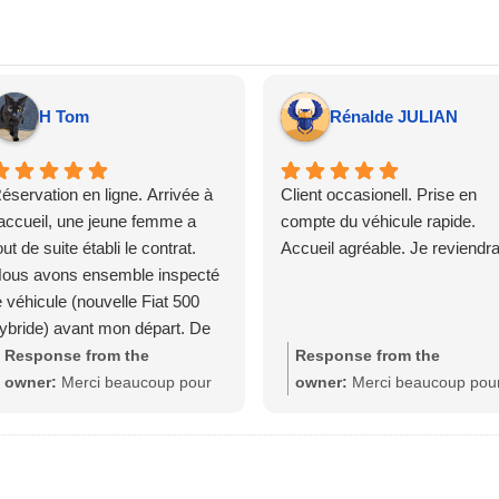
H Tom
Rénalde JULIAN
éservation en ligne. Arrivée à
Client occasionell. Prise en
'accueil, une jeune femme a
compte du véhicule rapide.
out de suite établi le contrat.
Accueil agréable. Je reviendra
ous avons ensemble inspecté
e véhicule (nouvelle Fiat 500
ybride) avant mon départ. De
etour, nouvelle inspection du
Response from the
Response from the
éhicule par un employé tout
owner:
Merci beaucoup pour
owner:
Merci beaucoup pou
ussi sympa ! Cela fait déjà 3
votre fidélité et pour ce retour
votre avis ! Nous sommes
ois que je loue un véhicule chez
détaillé ! Nous sommes ravis
heureux que la prise en cha
L 5 avenues, sans problème.
que vos locations à l’agence
du véhicule ait été rapide et
des 5 Avenues se passent
que l’accueil vous ait plu. No