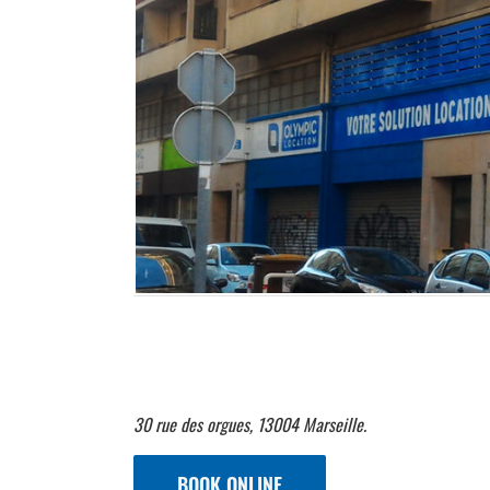
Valentin and his team welcome you
from monday to saturday, 8am to 12am an
30 rue des orgues, 13004 Marseille.
BOOK ONLINE