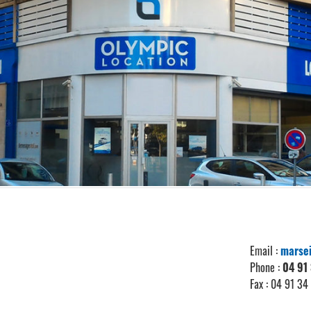
contact us :
d 2pm to 6:30pm
Email :
marsei
Phone :
04 91
Fax : 04 91 34