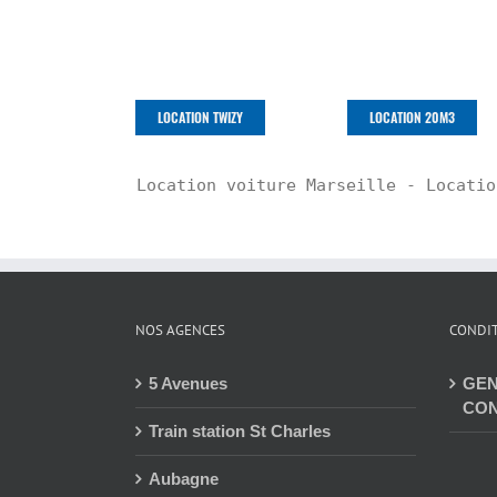
LOCATION TWIZY
LOCATION 20M3
Location voiture Marseille - Locatio
NOS AGENCES
CONDIT
5 Avenues
GEN
CON
Train station St Charles
Aubagne