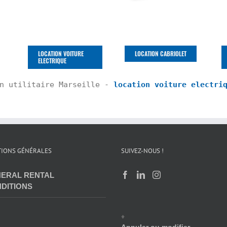
LOCATION VOITURE
LOCATION CABRIOLET
ELECTRIQUE
n utilitaire Marseille - 
location voiture electri
IONS GÉNÉRALES
SUIVEZ-NOUS !
ERAL RENTAL
DITIONS
♦
Annuler ou modifier