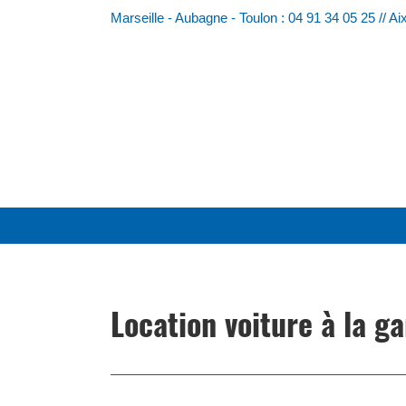
Skip
Marseille - Aubagne - Toulon : 04 91 34 05 25 // A
to
content
Location voiture à la g