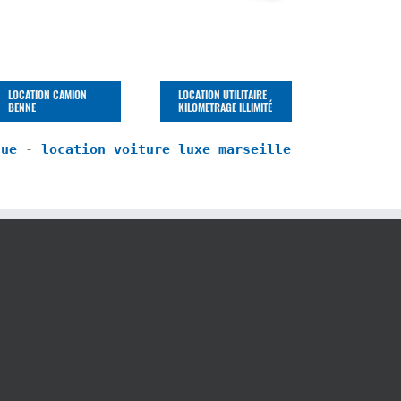
LOCATION CAMION
LOCATION UTILITAIRE
BENNE
KILOMETRAGE ILLIMITÉ
que
 - 
location voiture luxe marseille