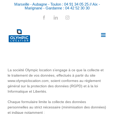
Skip
Marseille - Aubagne - Toulon : 04 91 34 05 25 // Aix -
to
Marignane - Gardanne : 04 42 52 30 30
content
Facebook
LinkedIn
Instagram
POLITIQUE DE PROTECTION DES DONNÉES
PERSONNELLES
La société Olympic location s’engage à ce que la collecte et
le traitement de vos données, effectués à partir du site
www.olympiclocation.com, soient conformes au règlement
général sur la protection des données (RGPD) et à la loi
Informatique et Libertés.
Chaque formulaire limite la collecte des données
personnelles au strict nécessaire (minimisation des données)
et indique notamment :