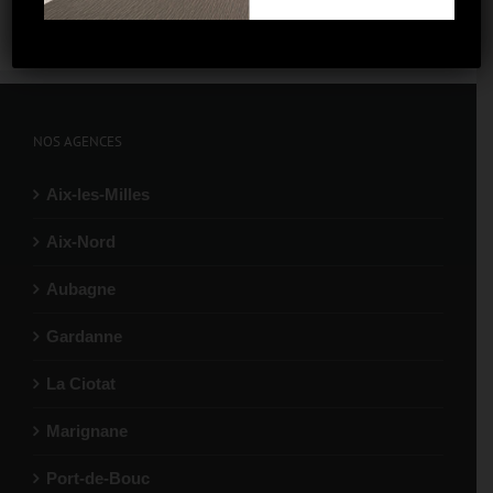
NOS AGENCES
Aix-les-Milles
Aix-Nord
Aubagne
Gardanne
La Ciotat
Marignane
Port-de-Bouc