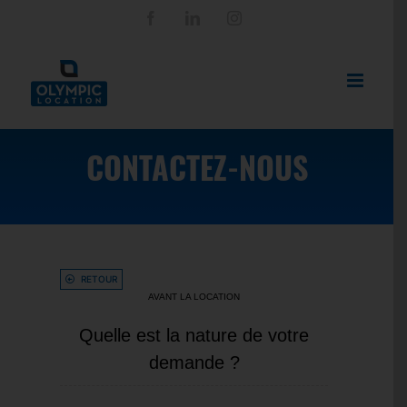
Passer
Facebook
LinkedIn
Instagram
au
contenu
CONTACTEZ-NOUS
RETOUR
AVANT LA LOCATION
Quelle est la nature de votre
demande ?