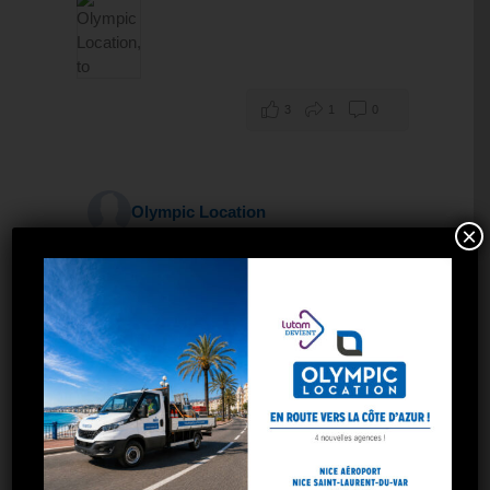
3
1
0
Olympic Location
×
Olympic Location est fier de compter
l'Association Sportive du Golf Club de la
Bastide de la Salette parmi ses partenaires
!
Parce que le sport est un formidable
vecteur de partage, de conviviali
...
Voir plus