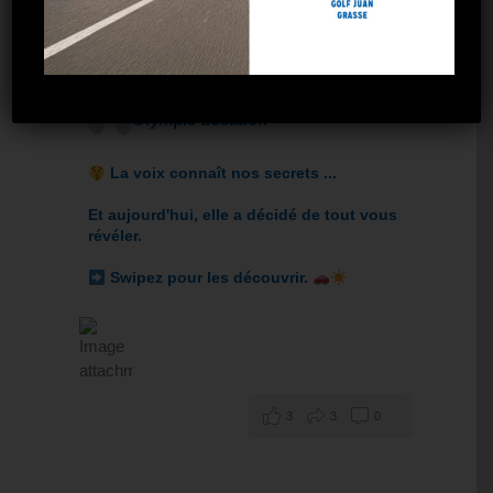
6
2
0
Olympic Location
La voix connaît nos secrets ...
Et aujourd'hui, elle a décidé de tout vous
révéler.
Swipez pour les découvrir.
3
3
0