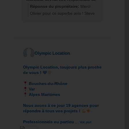
la formation dans son entreprise. S’il
Réponse du propriétaire:
Merci
fait passer son savoir-faire et un peu
Olivier pour ce superbe avis ! Steve
de sa personnalité aux nouveau
sera vraiment ravi de lire votre
agents cette boîte deviendra numéro 1
message. Ça fait plaisir de savoir que
de la location en Europe.
son accueil et son professionnalisme
ont rendu votre expérience aussi
positive. À très bientôt à Port-de-
Olympic Location
Bouc !
Olympic Location, toujours plus proche
de vous !
Bouches-du-Rhône
Var
Alpes Maritimes
Nous avons à ce jour 19 agences pour
répondre à tous vos projets !
Professionnels ou particu
...
Voir plus