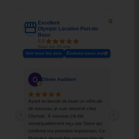
Excellent
Olympic Location Port-de-
Bouc
5.0
Basé sur 29 avis
Voir tous les avis
Évaluez-nous sur
Olivier Audibert
S
Ayant eu besoin de louer un véhicule
Excellent
de nouveau, je suis retourné chez
dernière 
Olympic. À nouveau j’ai été
professi
remarquablement reçu par Steve qui
retourner
confirme ma première impression. Ce
Monsieur devrait être responsable de