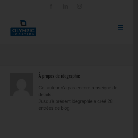
Passer
Facebook
LinkedIn
Instagram
au
contenu
À propos de idegraphie
Cet auteur n'a pas encore renseigné de
détails.
Jusqu'à présent idegraphie a créé 28
entrées de blog.