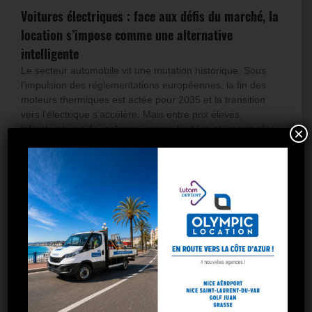
Voitures électriques : face aux défis du marché, la
location s’impose comme une alternative
intelligente
Le secteur automobile vit une mutation historique. Sous
l’impulsion des réglementations européennes, la fin des
moteurs thermiques est actée pour 2035 et la transition
vers l’électrique s’accélère. Mais entre prix élevés,
infrastructures de recharge encore limitées et incertitudes
×
réglementaires, de nombreux automobilistes hésitent à
franchir le pas. La transition électrique [...]