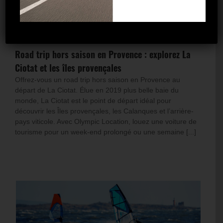
Road trip hors saison en Provence : explorez La
Ciotat et les îles provençales
Offrez-vous un road trip hors saison en Provence au
départ de La Ciotat. Élue en 2019 plus belle baie du
monde, La Ciotat est le point de départ idéal pour
découvrir les Îles provençales, les Calanques et l’arrière-
pays viticole. Avec Olympic Location, louez une voiture de
tourisme pour un week-end prolongé ou une semaine [...]