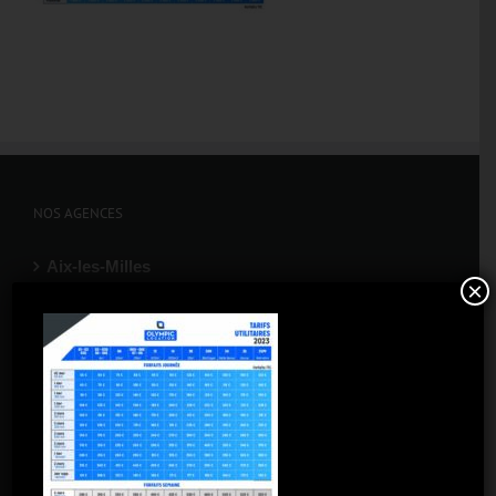
NOS AGENCES
Aix-les-Milles
×
Aix-Nord
Aubagne
Gardanne
La Ciotat