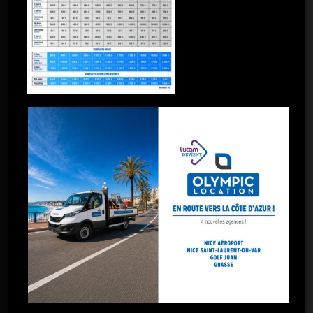
Marignane
Port-de-Bouc
Salon-de-Provence
Toulon
Toulon La Garde
Marseille – 5 avenues
Marseille – Gare St-Charles
Marseille – Arnavaux
Marseille – Plombières
Marseille – La Valentine