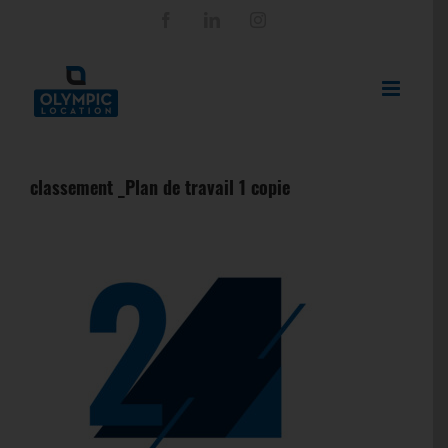
Passer
Facebook
LinkedIn
Instagram
au
contenu
classement _Plan de travail 1 copie