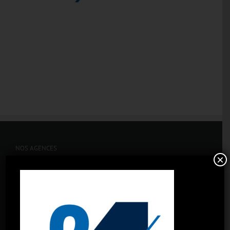
NOS AGENCES
×
Aix-les-Milles
Aix-Nord
Aubagne