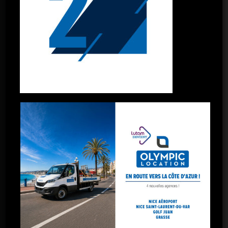
Gardanne
La Ciotat
Marignane
Port-de-Bouc
Salon-de-Provence
Toulon
Toulon La Garde
Marseille – 5 avenues
Marseille – Gare St-Charles
Marseille – Arnavaux
Marseille – Plombières