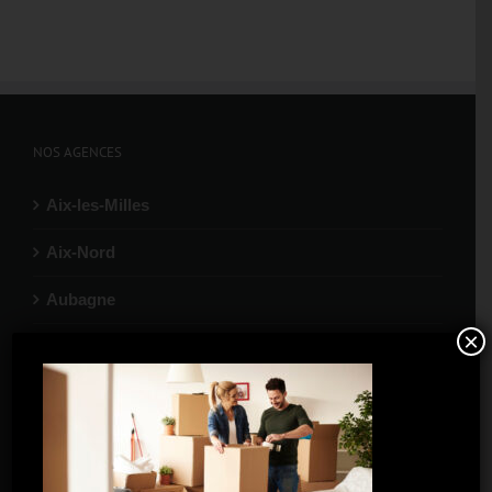
NOS AGENCES
Aix-les-Milles
Aix-Nord
Aubagne
×
Gardanne
La Ciotat
Marignane
Port-de-Bouc