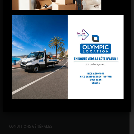
Salon-de-Provence
Toulon
Toulon La Garde
Marseille – 5 avenues
Marseille – Gare St-Charles
Marseille – Arnavaux
Marseille – Plombières
Marseille – La Valentine
CONDITIONS GÉNÉRALES