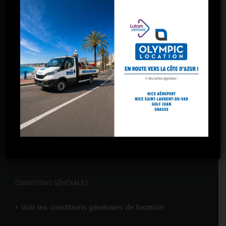
Toulon
Toulon La Garde
Marseille – 5 avenues
Marseille – Gare St-Charles
Marseille – Arnavaux
Marseille – Plombières
Marseille – La Valentine
CONDITIONS GÉNÉRALES
Voir les conditions générales de location