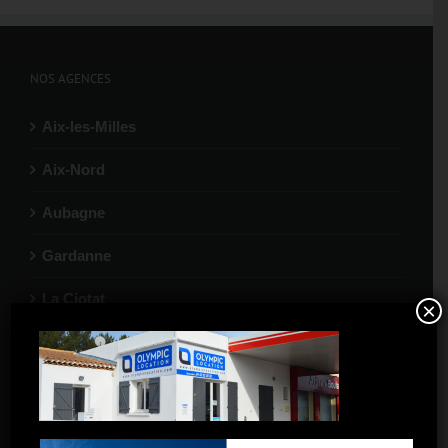
NOS AGENCES
Aix-les-Milles
Aix-Nord
Aubagne
Gardanne
La Ciotat
×
Marignane
Port-de-Bouc
Salon-de-Provence