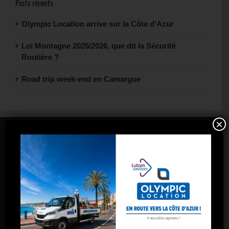
Posts récents
Olympic Location arrive sur la Côte d’Azur
Loi Montagne 2025/2026, que dit la Sécurité
Routière ?
Road trip week-end en Camargue
×
NOS AGENCES
Aix-les-Milles
Aix-Nord
Aubagne