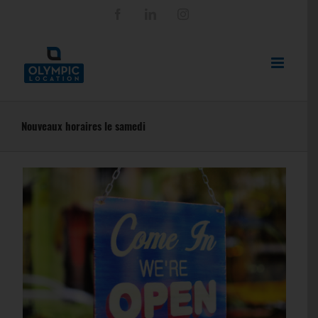
Passer
Facebook
LinkedIn
Instagram
au
contenu
Nouveaux horaires le samedi