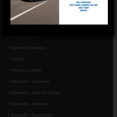
Gardanne
La Ciotat
Marignane
Port-de-Bouc
Salon-de-Provence
Toulon
Toulon La Garde
Marseille – 5 avenues
Marseille – Gare St-Charles
Marseille – Arnavaux
Marseille – Plombières