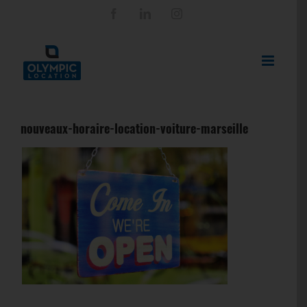
Passer
Facebook
LinkedIn
Instagram
au
contenu
nouveaux-horaire-location-voiture-marseille