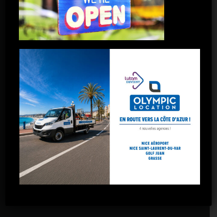
Marignane
Port-de-Bouc
Salon-de-Provence
Toulon
Toulon La Garde
Marseille – 5 avenues
Marseille – Gare St-Charles
Marseille – Arnavaux
Marseille – Plombières
Marseille – La Valentine