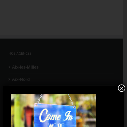
NOS AGENCES
Aix-les-Milles
Aix-Nord
×
Aubagne
Gardanne
La Ciotat