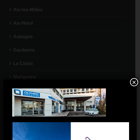
Aix-les-Milles
Aix-Nord
Aubagne
Gardanne
La Ciotat
Marignane
×
Port-de-Bouc
Salon-de-Provence
Toulon
Toulon La Garde