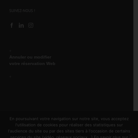
SUIVEZ-NOUS !
♦
Annuler ou modifier
votre réservation Web
♦
En poursuivant votre navigation sur notre site, vous acceptez
l'utilisation de cookies pour réaliser des statistiques sur
l'audience du site ou par des sites tiers à l'occasion de certains
Copyright 2025 Olympic Location | Tous droits réservés |
services du site (vidéo, réseaux sociaux...) En savoir plus sur