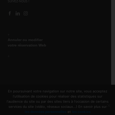
SUIVEZ-NOUS !
♦
Annuler ou modifier
votre réservation Web
♦
En poursuivant votre navigation sur notre site, vous acceptez
l'utilisation de cookies pour réaliser des statistiques sur
l'audience du site ou par des sites tiers à l'occasion de certains
Copyright 2025 Olympic Location | Tous droits réservés |
services du site (vidéo, réseaux sociaux...) En savoir plus sur
Une création
Idégraphie
|
Mentions Légales
les données personnelles
et
les cookies