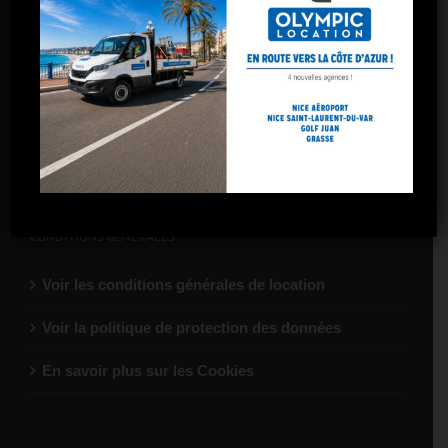
Marseille – Gare St-Charles
Marseille – Arnavaux
Marseille – Plombières
Marseille – La Valentine
CONDITIONS GÉNÉRALES
Voir les conditions générales de location
Voir la politique de protection des données
En savoir plus sur les Cookies