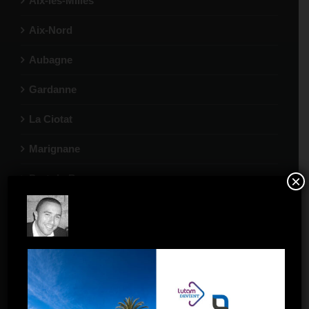
Aix-les-Milles
Aix-Nord
Aubagne
Gardanne
La Ciotat
Marignane
Port-de-Bouc
×
Salon-de-Provence
Toulon
Toulon La Garde
Marseille – 5 avenues