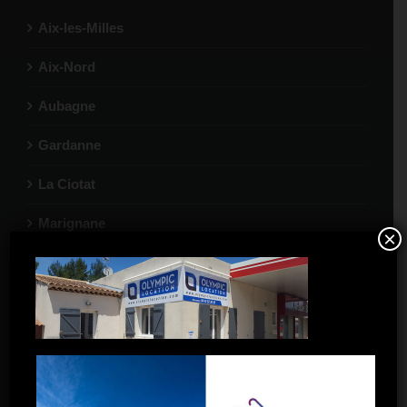
Aix-les-Milles
Aix-Nord
Aubagne
Gardanne
La Ciotat
Marignane
×
Port-de-Bouc
Salon-de-Provence
Toulon
Toulon La Garde