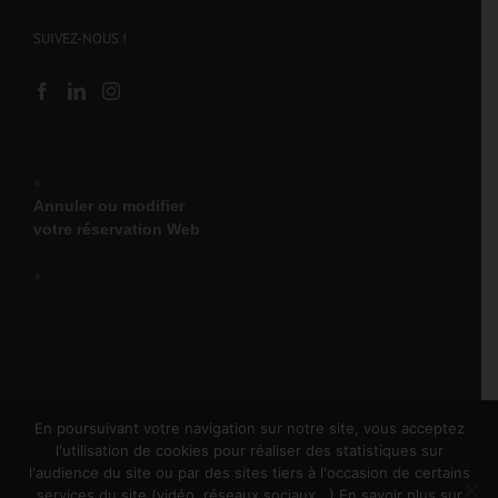
SUIVEZ-NOUS !
♦
Annuler ou modifier
votre réservation Web
♦
En poursuivant votre navigation sur notre site, vous acceptez
l'utilisation de cookies pour réaliser des statistiques sur
l'audience du site ou par des sites tiers à l'occasion de certains
Copyright 2025 Olympic Location | Tous droits réservés |
services du site (vidéo, réseaux sociaux...) En savoir plus sur