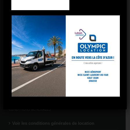
Toulon
Toulon La Garde
Marseille – 5 avenues
Marseille – Gare St-Charles
Marseille – Arnavaux
Marseille – Plombières
Marseille – La Valentine
CONDITIONS GÉNÉRALES
Voir les conditions générales de location