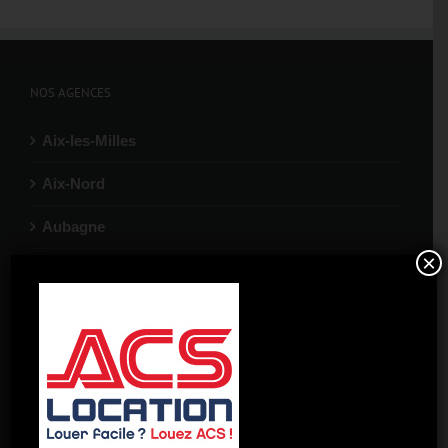
NOS AGENCES
Aix-les-Milles
Aix-Nord
Aubagne
×
Gardanne
La Ciotat
Marignane
Port-de-Bouc
Salon-de-Provence