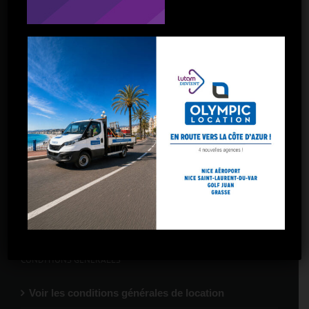
Toulon
Toulon La Garde
Marseille – 5 avenues
Marseille – Gare St-Charles
Marseille – Arnavaux
Marseille – Plombières
Marseille – La Valentine
CONDITIONS GÉNÉRALES
Voir les conditions générales de location