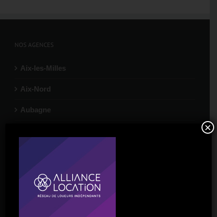
NOS AGENCES
Aix-les-Milles
Aix-Nord
Aubagne
×
Gardanne
La Ciotat
Marignane
Port-de-Bouc
Salon-de-Provence