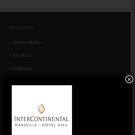
NOS AGENCES
Aix-les-Milles
Aix-Nord
Aubagne
×
Gardanne
La Ciotat
Marignane
Port-de-Bouc
Salon-de-Provence