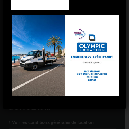
Toulon
Toulon La Garde
Marseille – 5 avenues
Marseille – Gare St-Charles
Marseille – Arnavaux
Marseille – Plombières
Marseille – La Valentine
CONDITIONS GÉNÉRALES
Voir les conditions générales de location