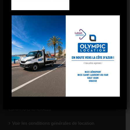
Toulon
Toulon La Garde
Marseille – 5 avenues
Marseille – Gare St-Charles
Marseille – Arnavaux
Marseille – Plombières
Marseille – La Valentine
CONDITIONS GÉNÉRALES
Voir les conditions générales de location