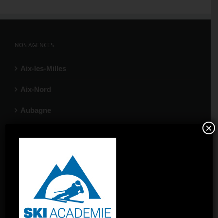
NOS AGENCES
Aix-les-Milles
Aix-Nord
Aubagne
×
Gardanne
La Ciotat
Marignane
Port-de-Bouc
Salon-de-Provence