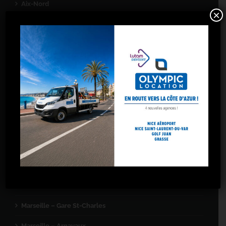
Aix-Nord
×
Aubagne
Gardanne
La Ciotat
Marignane
Port-de-Bouc
Salon-de-Provence
Toulon
Toulon La Garde
Marseille – 5 avenues
Marseille – Gare St-Charles
Marseille – Arnavaux