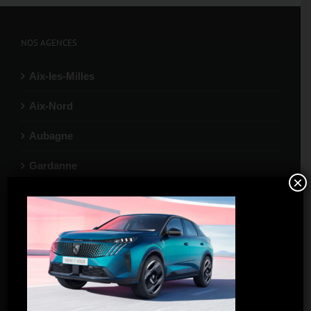
NOS AGENCES
Aix-les-Milles
Aix-Nord
Aubagne
Gardanne
×
La Ciotat
Marignane
Port-de-Bouc
Salon-de-Provence