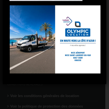
Toulon
Toulon La Garde
Marseille – 5 avenues
Marseille – Gare St-Charles
Marseille – Arnavaux
Marseille – Plombières
Marseille – La Valentine
CONDITIONS GÉNÉRALES
Voir les conditions générales de location
Voir la politique de protection des données