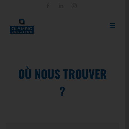
Passer
Facebook
LinkedIn
Instagram
au
contenu
OÙ NOUS TROUVER
?