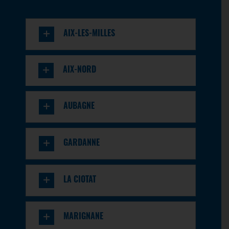
105, av de la Liberté – RN7
Vallauris, 06220
04 93 63 95 66
AIX-LES-MILLES
golfejuan@lutam.fr
08:00 - 12:00
14:00 - 18:30
AIX-NORD
En savoir
Itinéraire
plus
AUBAGNE
Grasse
GARDANNE
178 route de Draguignan –
Quartier Sainte-Anne
Grasse, 06130
LA CIOTAT
04 93 40 40 80
grasse@lutam.fr
MARIGNANE
En savoir
Itinéraire