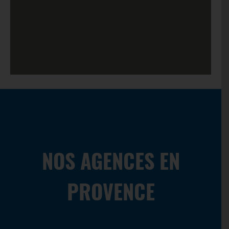
14:00 - 18:00
En savoir
Itinéraire
plus
Gardanne
D6 -station Avia relais de
Provence
Bouc-bel-air, 13320
04 42 52 30 30
gardanne@olympiclocation.com
08:00 - 12:00
NOS AGENCES EN
14:00 - 18:30
PROVENCE
En savoir
Itinéraire
plus
Golfe Juan