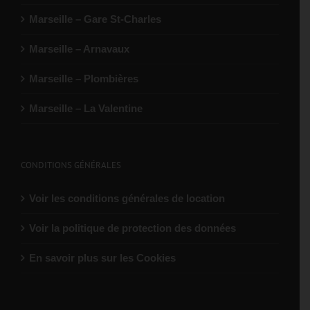
04 92 27 05 10
Marseille – Gare St-Charles
slv@lutam.fr
Marseille – Arnavaux
En savoir
Itinéraire
Marseille – Plombières
plus
Marseille – La Valentine
Port-de-Bouc
Quartier Milan Sud, N568
Port-de-Bouc, 13110
CONDITIONS GÉNÉRALES
04 84 92 12 12
portdebouc@olympiclocation.com
Voir les conditions générales de location
08:00 - 11:00
16:30 - 18:30
Voir la politique de protection des données
En savoir plus sur les Cookies
En savoir
Itinéraire
plus