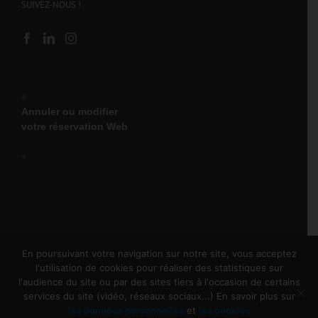
Salon de Provence
SUIVEZ-NOUS !
Domaine du Bruy, route de
Marseille, RDn 113
Salon-de-Provence, 13300
04 42 86 06 56
salondeprovence@olympiclocation.com
♦
08:00 - 11:00
Annuler ou modifier
16:30 - 18:30
votre réservation Web
En savoir
♦
Itinéraire
plus
Toulon La Garde
125 Rue Marcelin Berthelot
La Garde, 83130
En poursuivant votre navigation sur notre site, vous acceptez
04 22 59 05 59
l'utilisation de cookies pour réaliser des statistiques sur
lagarde@olympiclocation.com
l'audience du site ou par des sites tiers à l'occasion de certains
Copyright 2025 Olympic Location | Tous droits réservés |
services du site (vidéo, réseaux sociaux...) En savoir plus sur
08:00 - 10:00
Une création
Idégraphie
|
Mentions Légales
16:00 - 18:00
les données personnelles
et
les cookies