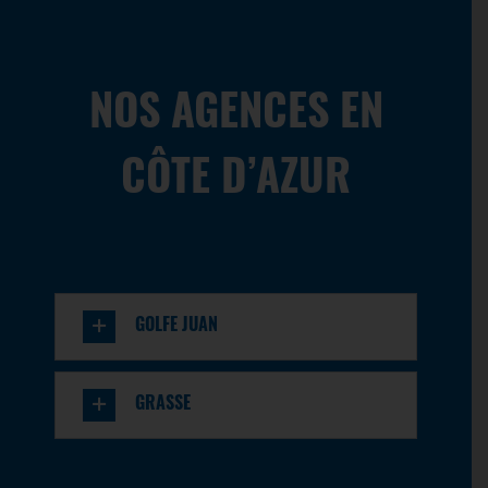
04 91 99 05 05
marseille.gare@olympiclocation.com
NOS AGENCES EN
08:00 - 18:30
également ouvert le Dimanche de 8h à 18h30 !
CÔTE D’AZUR
En savoir
Itinéraire
plus
Marseille La Valentine
Rond point de Saint-Menet
Marseille, 13011
GOLFE JUAN
04 91 99 02 11
marseille.valentine@olympiclocation.com
08:00 - 12:00
GRASSE
14:00 - 18:00
En savoir
Itinéraire