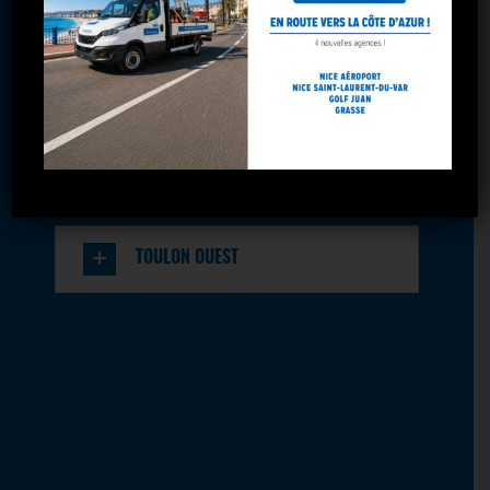
MARSEILLE - PLOMBIERES
En savoir
Itinéraire
plus
MARSEILLE - LA VALENTINE
Marseille 5 avenues
30 rue des orgues
TOULON - LA GARDE
Marseille, 13004
04 91 34 05 25
marseille.5avenues@olympiclocation.com
TOULON OUEST
08:00 - 12:00
14:00 - 18:30
En savoir
Itinéraire
plus
Marseille Gare Saint Charles
26 Bd Charles Nedelec
Marseille, 13001