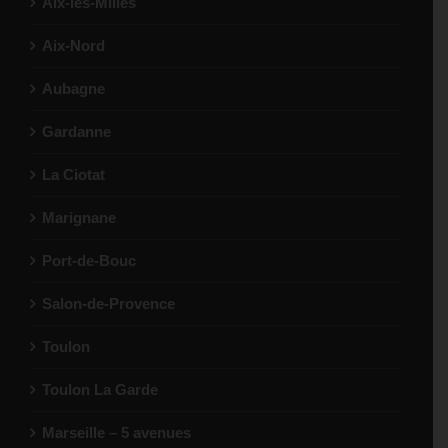
Aix-les-Milles
Aix-Nord
En savoir
Itinéraire
plus
Aubagne
Nice Aéroport
Gardanne
24 Rue Costes et Bellonte,
Nice, 06200
La Ciotat
04 93 21 21 00
Marignane
nice@lutam.fr
08:30 - 19:00
Port-de-Bouc
Salon-de-Provence
En savoir
Itinéraire
plus
Toulon
Nice St-Laurent-du-Var
Toulon La Garde
652 Rte des Vespins,
Marseille – 5 avenues
Saint-Laurent-du-Var, 06700