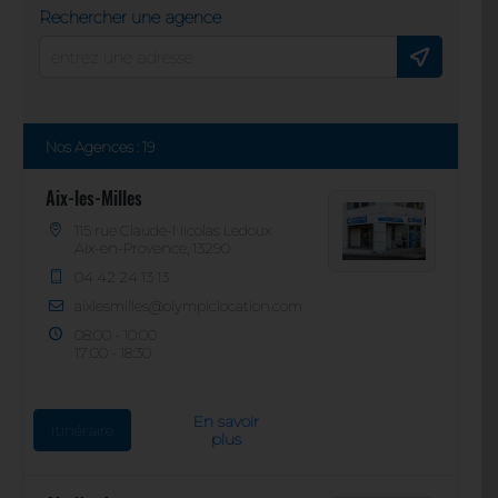
Rechercher une agence
Nos Agences
:
19
Aix-les-Milles
115 rue Claude-Nicolas Ledoux
Aix-en-Provence, 13290
04 42 24 13 13
aixlesmilles@olympiclocation.com
08:00 - 10:00
17:00 - 18:30
En savoir
Itinéraire
plus