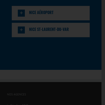
plus
NICE AÉROPORT
Marseille les Arnavaux
60 Bd du capitaine Gèze
Marseille, 13014
NICE ST-LAURENT-DU-VAR
04 91 47 14 92
marseille.arnavaux@olympiclocation.com
En savoir
Itinéraire
plus
Marseille Plombières
166 Boulevard de Plombières
Marseille, 13014
04 96 16 96 16
marseille.plombieres@olympiclocation.com
NOS AGENCES
08:00 - 12:00
14:00 - 18:30