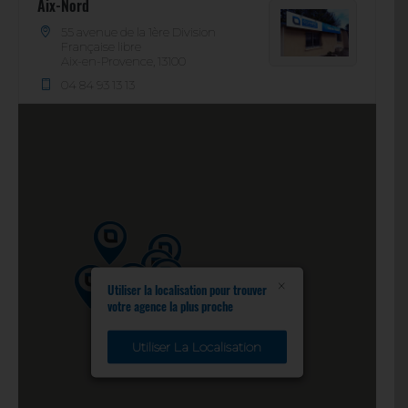
Aix-Nord
55 avenue de la 1ère Division
Française libre
Aix-en-Provence, 13100
04 84 93 13 13
aixnord@olympiclocation.com
08:00 - 10:00
17:00 - 18:30
En savoir
Itinéraire
plus
Aubagne
×
Utiliser la localisation pour trouver
130 rue des 4 Termes, ZI des
votre agence la plus proche
Paluds
Aubagne, 13400
Utiliser La Localisation
04 42 01 80 26
aubagne@olympiclocation.com
08:00 - 12:00