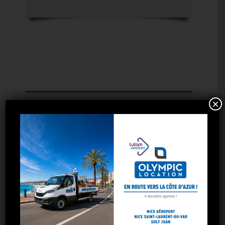
×
Olympic Location c’est de la
location de
camion
dans toute la
région PACA
.Nos
agences couvrent une grande partie des
quartiers Marseillais mais également les
villes d’Aubagne, Aix les milles, Gardanne
Marignane, Saint Maximin.
aeroport Marseille
Les arnavaux
Aubagne
Marignane