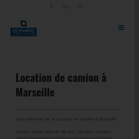
Passer
Facebook
LinkedIn
Instagram
au
contenu
Location de camion à
Marseille
Vous chercher de la Location de camion à Marseille
Loueur depuis près de 30 ans, Olympic Location
met à disposition tout son savoir faire pour fournir