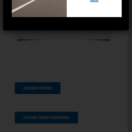
Saint Maximin
Aix les Milles
Gardanne
Marseille gare
LOCATION FOURGON
LOCATION CAMION FRIGORIFIQUE