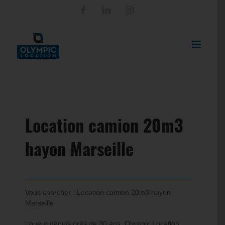
Passer
Facebook
LinkedIn
Instagram
au
contenu
Location camion 20m3
hayon Marseille
Vous chercher :
Location camion 20m3 hayon
Marseille
Loueur depuis près de 30 ans, Olympic Location