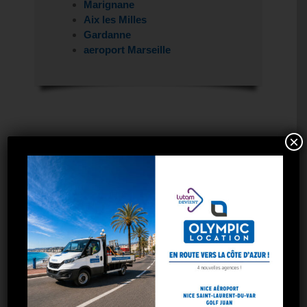
Marignane
Aix les Milles
Gardanne
aeroport Marseille
×
LOCATION CAMION DÉMÉNAGEMENT
LOCATION 4×4